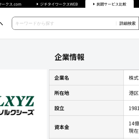
ークス.com
ジチタイワークスWEB
民間サービス比較
へ
詳細検索
報｜ジチタイワークス民間サー
企業情報
企業名
株式
所在地
港区海
設立
19
14
資本金
現在