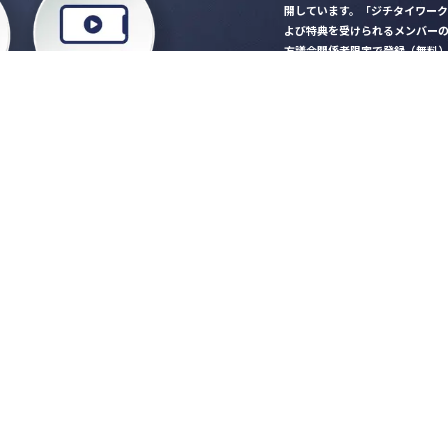
開しています。「ジチタイワー
よび特典を受けられるメンバー
方議会関係者限定で登録（無料
「ジチタイワークス民間サー
ロード
行政マガジン「ジチタイワー
業務に役立つセミナーやイベ
”ジバラ名刺”にサヨナラ！お
会員登録はこちら
自社サービスの掲載
希望される企業様はこ
知らせ
営会社