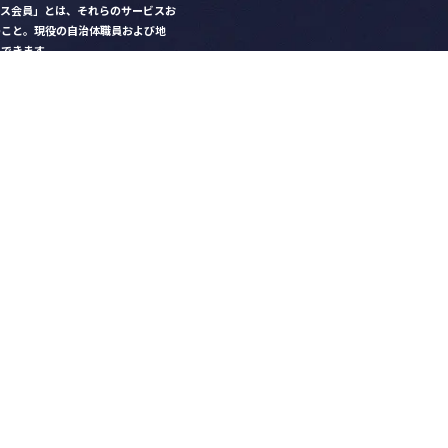
クス会員」とは、それらのサービスお
のこと。現役の自治体職員および地
）できます。
ビス比較」で資料や比較表をダウン
クス」を毎号無料でお届け
ントなど各種サービス情報のご案内
好みデザインでの名刺作成
を
ちら