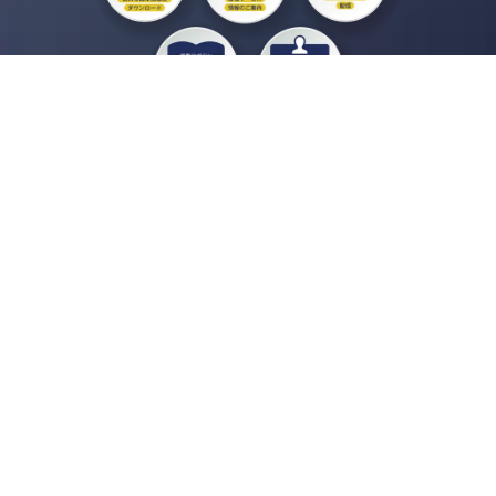
私たちジチタイワークスは、「自治体で働く“コトとヒト”を元気に。」をコンセプ
トに、自治体職員を応援する様々なサービスを展開しています。「ジチタイワーク
ス会員」とは、それらのサービスおよび特典を受けられるメンバーのこと。現役の
自治体職員および地方議会関係者限定で登録（無料）できます。
「ジチタイワークス民間サービス比較」で資料や比較表をダウンロード
行政マガジン「ジチタイワークス」を毎号無料でお届け
業務に役立つセミナーやイベントなど各種サービス情報のご案内
”ジバラ名刺”にサヨナラ！お好みデザインでの名刺作成
会員登録はこちら
自社サービスの掲載を