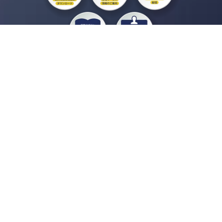
私たちジチタイワークスは、「自治体で働く“コトとヒト”を元気に。」をコンセプ
トに、自治体職員を応援する様々なサービスを展開しています。「ジチタイワーク
ス会員」とは、それらのサービスおよび特典を受けられるメンバーのこと。現役の
自治体職員および地方議会関係者限定で登録（無料）できます。
「ジチタイワークス民間サービス比較」で資料や比較表をダウンロード
行政マガジン「ジチタイワークス」を毎号無料でお届け
業務に役立つセミナーやイベントなど各種サービス情報のご案内
”ジバラ名刺”にサヨナラ！お好みデザインでの名刺作成
会員登録はこちら
自社サービスの掲載を