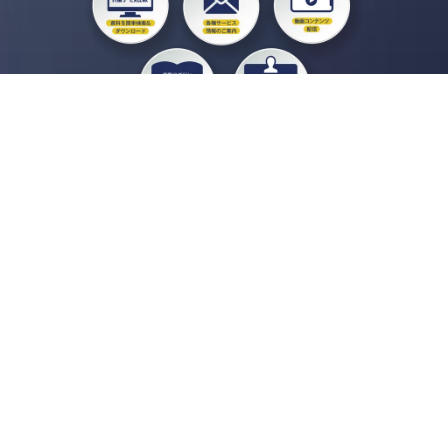
私たちジチタイワークスは、「自治体で働く“コトとヒト”を元気に。」をコンセプ
トに、自治体職員を応援する様々なサービスを展開しています。「ジチタイワーク
ス会員」とは、それらのサービスおよび特典を受けられるメンバーのこと。現役の
自治体職員および地方議会関係者限定で登録（無料）できます。
「ジチタイワークス民間サービス比較」で資料や比較表をダウンロード
行政マガジン「ジチタイワークス」を毎号無料でお届け
業務に役立つセミナーやイベントなど各種サービス情報のご案内
”ジバラ名刺”にサヨナラ！お好みデザインでの名刺作成
会員登録はこちら