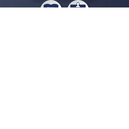
私たちジチタイワークスは、「自治体で働く“コトとヒト”を元気に。」をコンセプ
トに、自治体職員を応援する様々なサービスを展開しています。「ジチタイワーク
ス会員」とは、それらのサービスおよび特典を受けられるメンバーのこと。現役の
自治体職員および地方議会関係者限定で登録（無料）できます。
「ジチタイワークス民間サービス比較」で資料や比較表をダウンロード
行政マガジン「ジチタイワークス」を毎号無料でお届け
業務に役立つセミナーやイベントなど各種サービス情報のご案内
”ジバラ名刺”にサヨナラ！お好みデザインでの名刺作成
会員登録はこちら
自社サービスの掲載を
希望される企業様はこちら