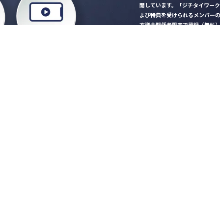
開しています。「ジチタイワー
よび特典を受けられるメンバー
方議会関係者限定で登録（無料
「ジチタイワークス民間サー
ロード
行政マガジン「ジチタイワー
業務に役立つセミナーやイベ
”ジバラ名刺”にサヨナラ！お
会員登録はこちら
自社サービスの掲載
希望される企業様はこ
知らせ
営会社