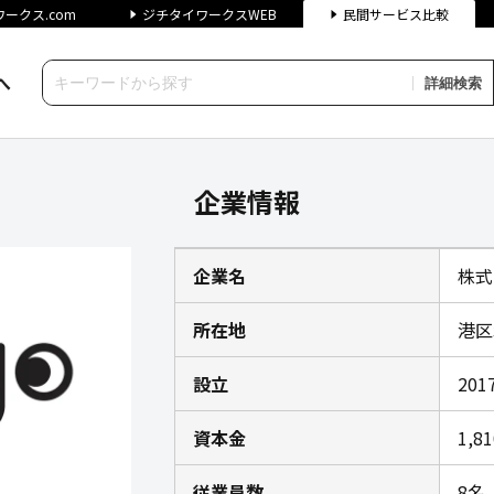
ークス.com
ジチタイワークスWEB
民間サービス比較
へ
詳細検索
チタイワークス民間サービス比
企業情報
企業名
株式
所在地
港区
設立
20
資本金
1,8
従業員数
8名