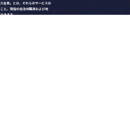
クス会員」とは、それらのサービスお
のこと。現役の自治体職員および地
）できます。
ビス比較」で資料や比較表をダウン
クス」を毎号無料でお届け
ントなど各種サービス情報のご案内
好みデザインでの名刺作成
を
ちら