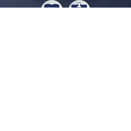
私たちジチタイワークスは、「自治体で働く“コトとヒト”を元気に。」をコンセプ
トに、自治体職員を応援する様々なサービスを展開しています。「ジチタイワーク
ス会員」とは、それらのサービスおよび特典を受けられるメンバーのこと。現役の
自治体職員および地方議会関係者限定で登録（無料）できます。
「ジチタイワークス民間サービス比較」で資料や比較表をダウンロード
行政マガジン「ジチタイワークス」を毎号無料でお届け
業務に役立つセミナーやイベントなど各種サービス情報のご案内
”ジバラ名刺”にサヨナラ！お好みデザインでの名刺作成
会員登録はこちら
自社サービスの掲載を
希望される企業様はこちら