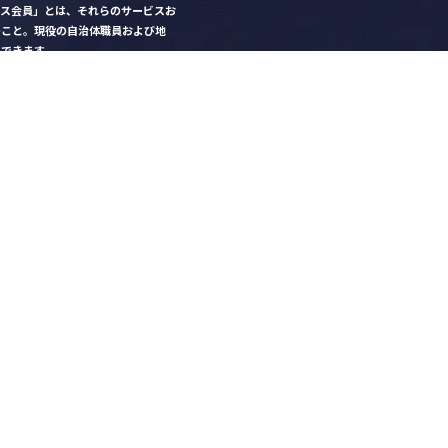
クス会員」とは、それらのサービスお
のこと。現役の自治体職員および地
）できます。
ビス比較」で資料や比較表をダウン
クス」を毎号無料でお届け
ントなど各種サービス情報のご案内
好みデザインでの名刺作成
を
ちら