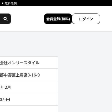
無料名刺
会員登録(無料)
ログイン
サービス比較
会社オンリースタイル
都中野区上鷺宮3-16-9
1年2月
00万円
名