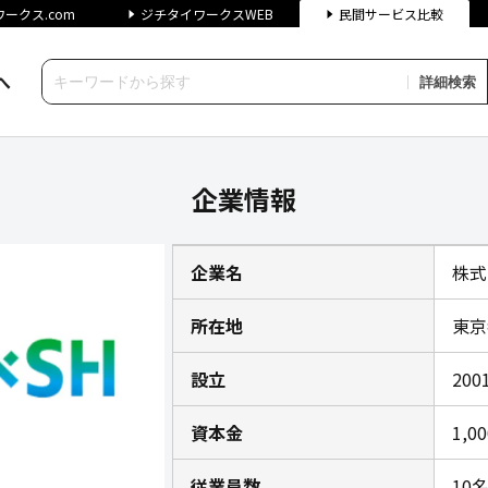
ークス.com
ジチタイワークスWEB
民間サービス比較
へ
詳細検索
業情報｜ジチタイワークス民間
企業情報
企業名
株式
所在地
東京
設立
200
資本金
1,0
従業員数
10