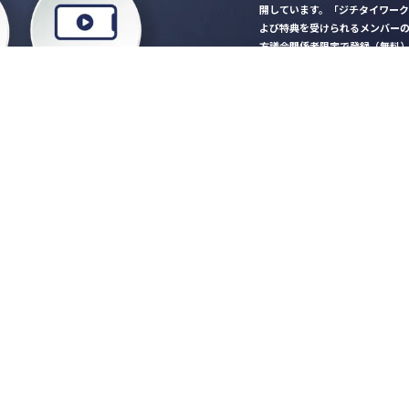
開しています。「ジチタイワー
よび特典を受けられるメンバー
方議会関係者限定で登録（無料
「ジチタイワークス民間サー
ロード
行政マガジン「ジチタイワー
業務に役立つセミナーやイベ
”ジバラ名刺”にサヨナラ！お
会員登録はこちら
自社サービスの掲載
希望される企業様はこ
知らせ
営会社