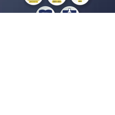
私たちジチタイワークスは、「自治体で働く“コトとヒト”を元気に。」をコンセプ
トに、自治体職員を応援する様々なサービスを展開しています。「ジチタイワーク
ス会員」とは、それらのサービスおよび特典を受けられるメンバーのこと。現役の
自治体職員および地方議会関係者限定で登録（無料）できます。
「ジチタイワークス民間サービス比較」で資料や比較表をダウンロード
行政マガジン「ジチタイワークス」を毎号無料でお届け
業務に役立つセミナーやイベントなど各種サービス情報のご案内
”ジバラ名刺”にサヨナラ！お好みデザインでの名刺作成
会員登録はこちら
自社サービスの掲載を