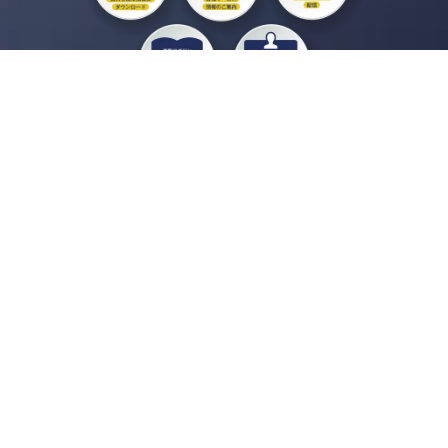
私たちジチタイワークスは、「自治体で働く“コトとヒト”を元気に。」をコンセプ
トに、自治体職員を応援する様々なサービスを展開しています。「ジチタイワーク
ス会員」とは、それらのサービスおよび特典を受けられるメンバーのこと。現役の
自治体職員および地方議会関係者限定で登録（無料）できます。
「ジチタイワークス民間サービス比較」で資料や比較表をダウンロード
行政マガジン「ジチタイワークス」を毎号無料でお届け
業務に役立つセミナーやイベントなど各種サービス情報のご案内
”ジバラ名刺”にサヨナラ！お好みデザインでの名刺作成
会員登録はこちら
自社サービスの掲載を