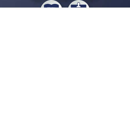
私たちジチタイワークスは、「自治体で働く“コトとヒト”を元気に。」をコンセプ
トに、自治体職員を応援する様々なサービスを展開しています。「ジチタイワーク
ス会員」とは、それらのサービスおよび特典を受けられるメンバーのこと。現役の
自治体職員および地方議会関係者限定で登録（無料）できます。
「ジチタイワークス民間サービス比較」で資料や比較表をダウンロード
行政マガジン「ジチタイワークス」を毎号無料でお届け
業務に役立つセミナーやイベントなど各種サービス情報のご案内
”ジバラ名刺”にサヨナラ！お好みデザインでの名刺作成
会員登録はこちら
自社サービスの掲載を
希望される企業様はこちら