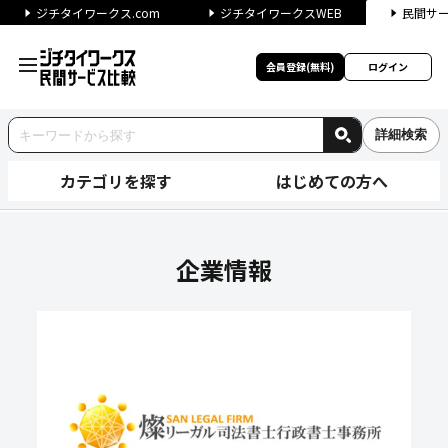
ジチタイワークス.com
ジチタイワークスWEB
民間サ
会員登録(無料)
ログイン
詳細検索
カテゴリを探す
はじめての方へ
燦リーガル司法書士行政書士事
企業情報