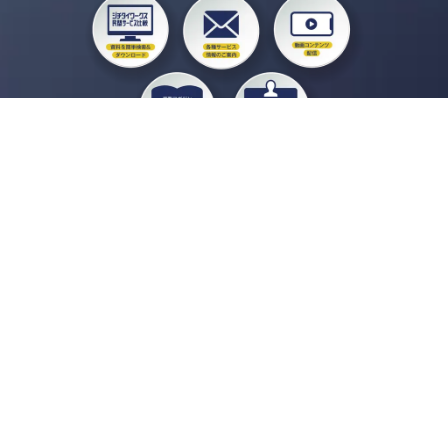
私たちジチタイワークスは、「自治体で働く“コトとヒト”を元気に。」をコンセプ
トに、自治体職員を応援する様々なサービスを展開しています。「ジチタイワーク
ス会員」とは、それらのサービスおよび特典を受けられるメンバーのこと。現役の
自治体職員および地方議会関係者限定で登録（無料）できます。
「ジチタイワークス民間サービス比較」で資料や比較表をダウンロード
行政マガジン「ジチタイワークス」を毎号無料でお届け
業務に役立つセミナーやイベントなど各種サービス情報のご案内
”ジバラ名刺”にサヨナラ！お好みデザインでの名刺作成
会員登録はこちら