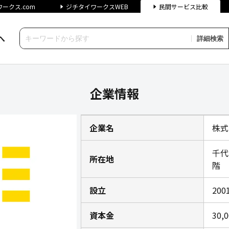
ークス.com
ジチタイワークスWEB
民間サービス比較
へ
詳細検索
企業情報｜ジチタイワークス民
企業情報
企業名
株式
千代
所在地
階
設立
200
資本金
30,