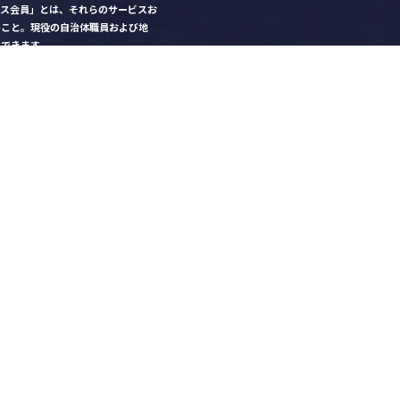
クス会員」とは、それらのサービスお
のこと。現役の自治体職員および地
）できます。
ビス比較」で資料や比較表をダウン
クス」を毎号無料でお届け
ントなど各種サービス情報のご案内
好みデザインでの名刺作成
を
ちら