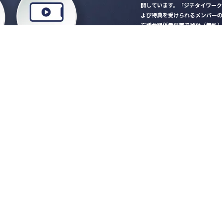
開しています。「ジチタイワー
よび特典を受けられるメンバー
方議会関係者限定で登録（無料
「ジチタイワークス民間サー
ロード
行政マガジン「ジチタイワー
業務に役立つセミナーやイベ
”ジバラ名刺”にサヨナラ！お
会員登録はこちら
自社サービスの掲載
希望される企業様はこ
知らせ
営会社