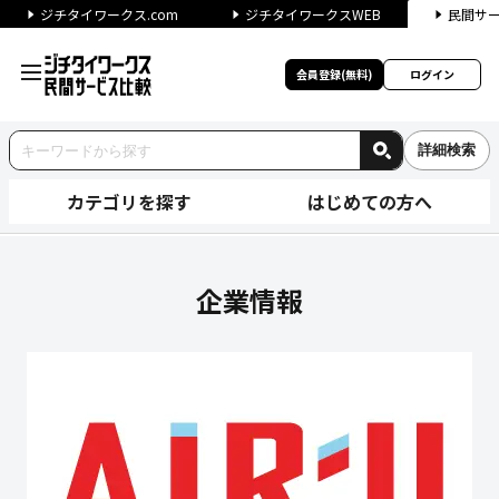
ジチタイワークス.com
ジチタイワークスWEB
民間サ
会員登録(無料)
ログイン
詳細検索
カテゴリを探す
はじめての方へ
株式会社AIR-Uの企業情報｜
企業情報