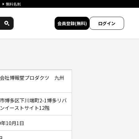
無料名刺
会員登録(無料)
ログイン
ークス民間サービス比較
会社博報堂プロダクツ 九州
市博多区下川端町2-1博多リバ
ンイーストサイト12階
09年10月1日
円