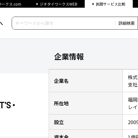
ークス.com
ジチタイワークスWEB
民間サービス比較
へ
詳細検索
州支社の企業情報｜ジチタイワ
企業情報
株式
企業名
支社
福岡
所在地
レイ
設立
20
資本金
1億