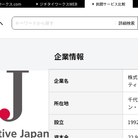
ークス.com
ジチタイワークスWEB
民間サービス比較
へ
詳細検索
アティブの企業情報｜ジチタイ
企業情報
株式
企業名
ティ
千代
所在地
ン・
設立
19
資本金
22,