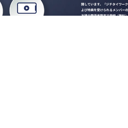
開しています。「ジチタイワー
よび特典を受けられるメンバー
方議会関係者限定で登録（無料
「ジチタイワークス民間サー
ロード
行政マガジン「ジチタイワー
業務に役立つセミナーやイベ
”ジバラ名刺”にサヨナラ！お
会員登録はこちら
自社サービスの掲載
希望される企業様はこ
知らせ
営会社