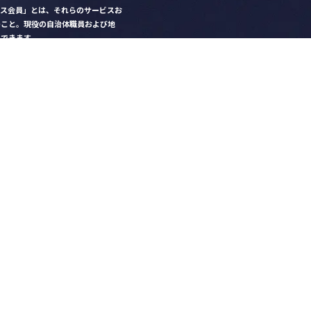
クス会員」とは、それらのサービスお
のこと。現役の自治体職員および地
）できます。
ビス比較」で資料や比較表をダウン
クス」を毎号無料でお届け
ントなど各種サービス情報のご案内
好みデザインでの名刺作成
を
ちら