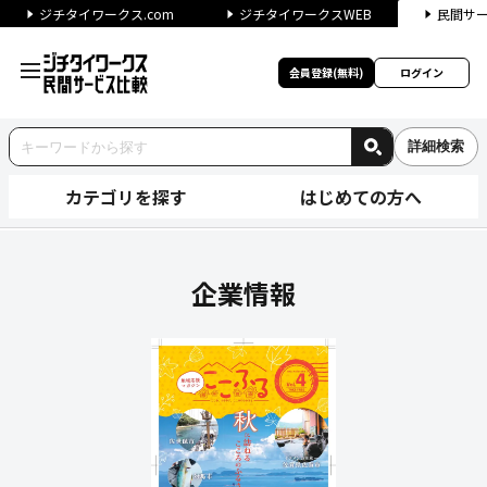
ジチタイワークス.com
ジチタイワークスWEB
民間サ
会員登録(無料)
ログイン
詳細検索
カテゴリを探す
はじめての方へ
株式会社Eastageの企業情
企業情報