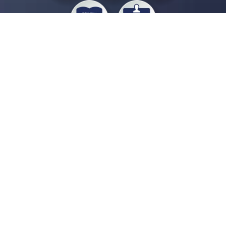
私たちジチタイワークスは、「自治体で働く“コトとヒト”を元気に。」をコンセプ
トに、自治体職員を応援する様々なサービスを展開しています。「ジチタイワーク
ス会員」とは、それらのサービスおよび特典を受けられるメンバーのこと。現役の
自治体職員および地方議会関係者限定で登録（無料）できます。
「ジチタイワークス民間サービス比較」で資料や比較表をダウンロード
行政マガジン「ジチタイワークス」を毎号無料でお届け
業務に役立つセミナーやイベントなど各種サービス情報のご案内
”ジバラ名刺”にサヨナラ！お好みデザインでの名刺作成
会員登録はこちら
自社サービスの掲載を
希望される企業様はこちら