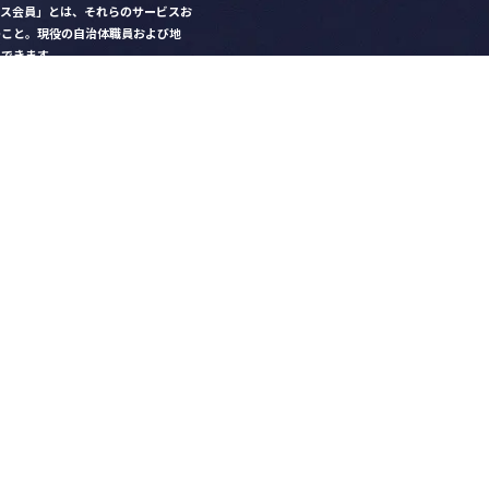
クス会員」とは、それらのサービスお
のこと。現役の自治体職員および地
）できます。
ビス比較」で資料や比較表をダウン
クス」を毎号無料でお届け
ントなど各種サービス情報のご案内
好みデザインでの名刺作成
を
ちら