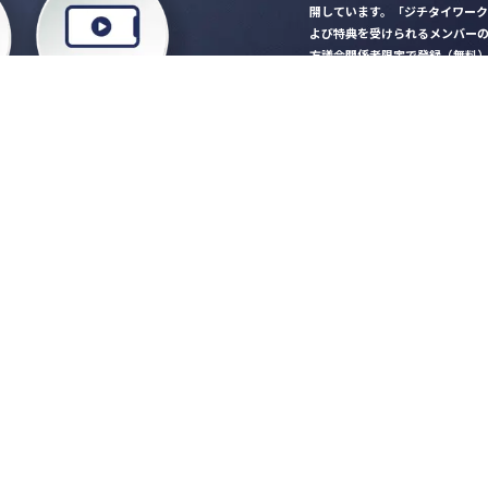
開しています。「ジチタイワー
よび特典を受けられるメンバー
方議会関係者限定で登録（無料
「ジチタイワークス民間サー
ロード
行政マガジン「ジチタイワー
業務に役立つセミナーやイベ
”ジバラ名刺”にサヨナラ！お
会員登録はこちら
自社サービスの掲載
希望される企業様はこ
知らせ
営会社