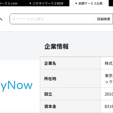
ークス.com
ジチタイワークスWEB
民間サービス比較
へ
詳細検索
情報｜ジチタイワークス民間サー
企業情報
企業名
株式
東京
所在地
ック
設立
201
資本金
83