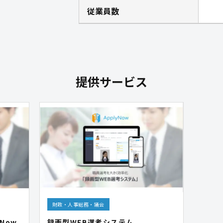
従業員数
提供サービス
財政・人事総務・議会
Now
録画型WEB選考システム