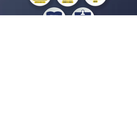
私たちジチタイワークスは、「自治体で働く“コトとヒト”を元気に。」をコンセプ
トに、自治体職員を応援する様々なサービスを展開しています。「ジチタイワーク
ス会員」とは、それらのサービスおよび特典を受けられるメンバーのこと。現役の
自治体職員および地方議会関係者限定で登録（無料）できます。
「ジチタイワークス民間サービス比較」で資料や比較表をダウンロード
行政マガジン「ジチタイワークス」を毎号無料でお届け
業務に役立つセミナーやイベントなど各種サービス情報のご案内
”ジバラ名刺”にサヨナラ！お好みデザインでの名刺作成
会員登録はこちら
自社サービスの掲載を