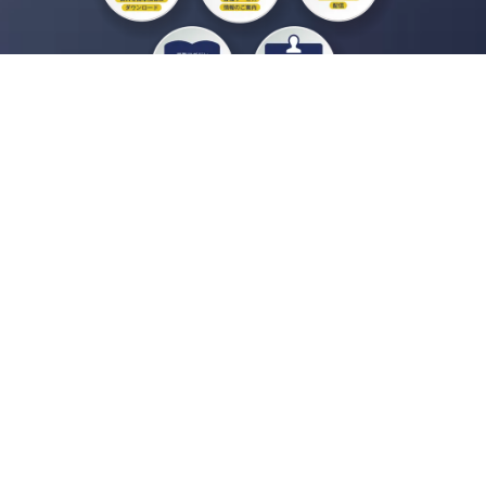
私たちジチタイワークスは、「自治体で働く“コトとヒト”を元気に。」をコンセプ
トに、自治体職員を応援する様々なサービスを展開しています。「ジチタイワーク
ス会員」とは、それらのサービスおよび特典を受けられるメンバーのこと。現役の
自治体職員および地方議会関係者限定で登録（無料）できます。
「ジチタイワークス民間サービス比較」で資料や比較表をダウンロード
行政マガジン「ジチタイワークス」を毎号無料でお届け
業務に役立つセミナーやイベントなど各種サービス情報のご案内
”ジバラ名刺”にサヨナラ！お好みデザインでの名刺作成
会員登録はこちら
自社サービスの掲載を