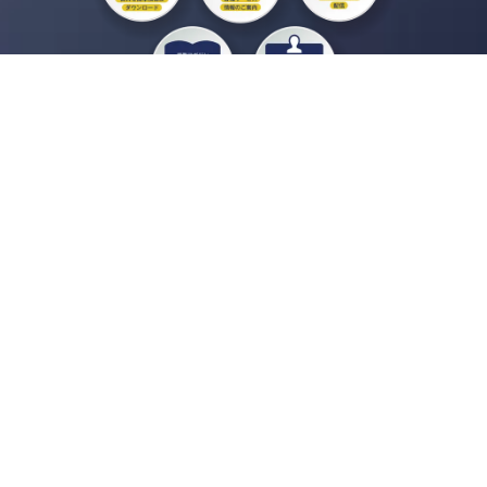
私たちジチタイワークスは、「自治体で働く“コトとヒト”を元気に。」をコンセプ
トに、自治体職員を応援する様々なサービスを展開しています。「ジチタイワーク
ス会員」とは、それらのサービスおよび特典を受けられるメンバーのこと。現役の
自治体職員および地方議会関係者限定で登録（無料）できます。
「ジチタイワークス民間サービス比較」で資料や比較表をダウンロード
行政マガジン「ジチタイワークス」を毎号無料でお届け
業務に役立つセミナーやイベントなど各種サービス情報のご案内
”ジバラ名刺”にサヨナラ！お好みデザインでの名刺作成
会員登録はこちら
自社サービスの掲載を