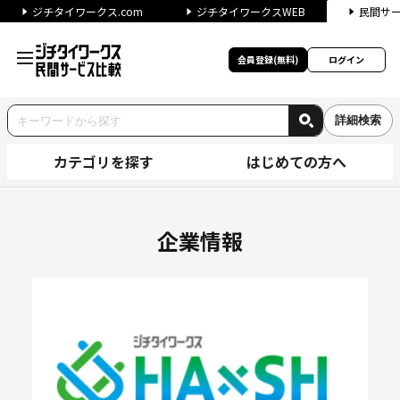
ジチタイワークス.com
ジチタイワークスWEB
民間サ
会員登録(無料)
ログイン
詳細検索
カテゴリを探す
はじめての方へ
助成金・補助金診断 Jシステ
企業情報