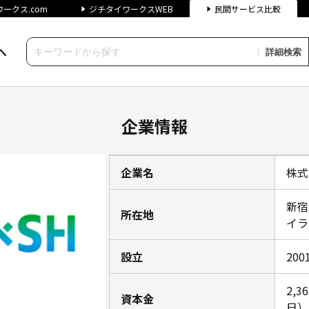
ークス.com
ジチタイワークスWEB
民間サービス比較
へ
詳細検索
ジチタイワークス民間サービス
企業情報
企業名
株式
新宿
所在地
イラ
設立
20
2,3
資本金
日）