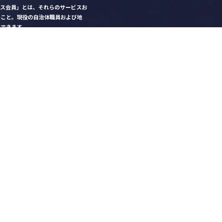
クス会員」とは、それらのサービスお
のこと。現役の自治体職員および地
）できます。
ビス比較」で資料や比較表をダウン
クス」を毎号無料でお届け
ントなど各種サービス情報のご案内
好みデザインでの名刺作成
を
ちら