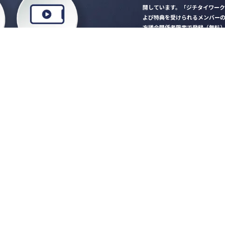
開しています。「ジチタイワー
よび特典を受けられるメンバー
方議会関係者限定で登録（無料
「ジチタイワークス民間サー
ロード
行政マガジン「ジチタイワー
業務に役立つセミナーやイベ
”ジバラ名刺”にサヨナラ！お
会員登録はこちら
自社サービスの掲載
希望される企業様はこ
知らせ
営会社