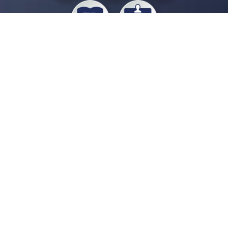
私たちジチタイワークスは、「自治体で働く“コトとヒト”を元気に。」をコンセプ
トに、自治体職員を応援する様々なサービスを展開しています。「ジチタイワーク
ス会員」とは、それらのサービスおよび特典を受けられるメンバーのこと。現役の
自治体職員および地方議会関係者限定で登録（無料）できます。
「ジチタイワークス民間サービス比較」で資料や比較表をダウンロード
行政マガジン「ジチタイワークス」を毎号無料でお届け
業務に役立つセミナーやイベントなど各種サービス情報のご案内
”ジバラ名刺”にサヨナラ！お好みデザインでの名刺作成
会員登録はこちら
自社サービスの掲載を
希望される企業様はこちら