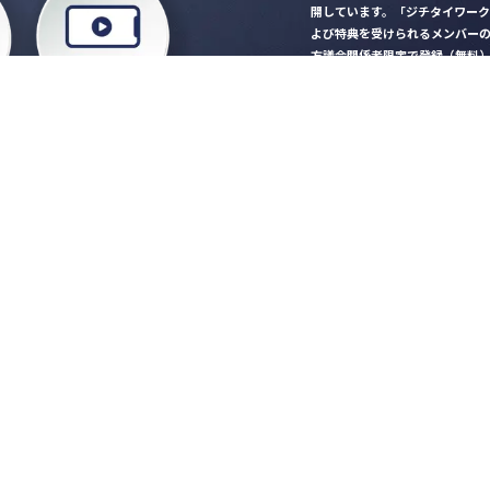
開しています。「ジチタイワー
よび特典を受けられるメンバー
方議会関係者限定で登録（無料
「ジチタイワークス民間サー
ロード
行政マガジン「ジチタイワー
業務に役立つセミナーやイベ
”ジバラ名刺”にサヨナラ！お
会員登録はこちら
自社サービスの掲載
希望される企業様はこ
知らせ
営会社