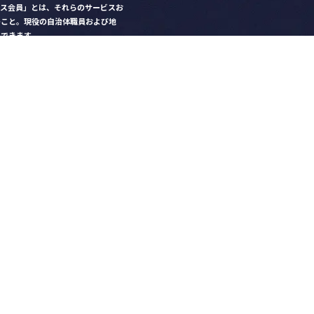
クス会員」とは、それらのサービスお
のこと。現役の自治体職員および地
）できます。
ビス比較」で資料や比較表をダウン
クス」を毎号無料でお届け
ントなど各種サービス情報のご案内
好みデザインでの名刺作成
を
ちら