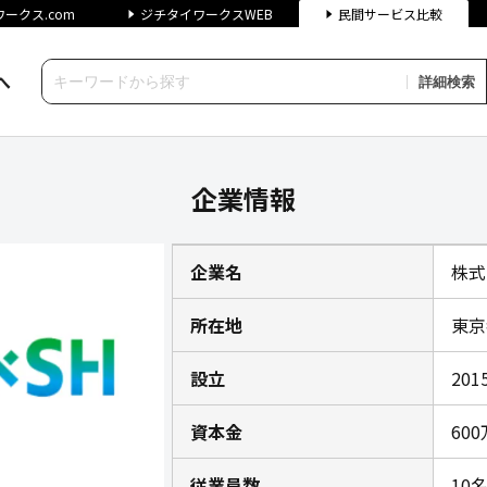
ークス.com
ジチタイワークスWEB
民間サービス比較
へ
詳細検索
報｜ジチタイワークス民間サービス
企業情報
企業名
株式会
所在地
東京
設立
201
資本金
600
従業員数
10