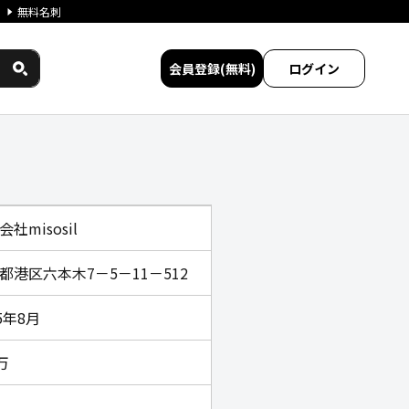
無料名刺
会員登録(無料)
ログイン
比較
社misosil
都港区六本木7－5－11－512
5年8月
万
名