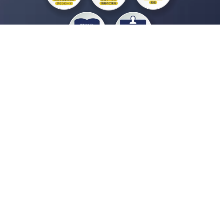
私たちジチタイワークスは、「自治体で働く“コトとヒト”を元気に。」をコンセプ
トに、自治体職員を応援する様々なサービスを展開しています。「ジチタイワーク
ス会員」とは、それらのサービスおよび特典を受けられるメンバーのこと。現役の
自治体職員および地方議会関係者限定で登録（無料）できます。
「ジチタイワークス民間サービス比較」で資料や比較表をダウンロード
行政マガジン「ジチタイワークス」を毎号無料でお届け
業務に役立つセミナーやイベントなど各種サービス情報のご案内
”ジバラ名刺”にサヨナラ！お好みデザインでの名刺作成
会員登録はこちら
自社サービスの掲載を