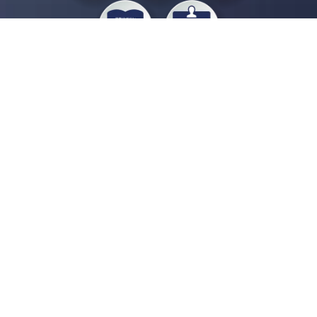
私たちジチタイワークスは、「自治体で働く“コトとヒト”を元気に。」をコンセプ
トに、自治体職員を応援する様々なサービスを展開しています。「ジチタイワーク
ス会員」とは、それらのサービスおよび特典を受けられるメンバーのこと。現役の
自治体職員および地方議会関係者限定で登録（無料）できます。
「ジチタイワークス民間サービス比較」で資料や比較表をダウンロード
行政マガジン「ジチタイワークス」を毎号無料でお届け
業務に役立つセミナーやイベントなど各種サービス情報のご案内
”ジバラ名刺”にサヨナラ！お好みデザインでの名刺作成
会員登録はこちら
自社サービスの掲載を
希望される企業様はこちら