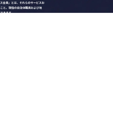
クス会員」とは、それらのサービスお
のこと。現役の自治体職員および地
）できます。
ビス比較」で資料や比較表をダウン
クス」を毎号無料でお届け
ントなど各種サービス情報のご案内
好みデザインでの名刺作成
を
ちら