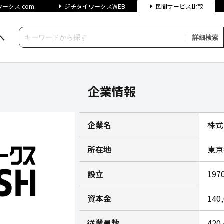
ークス.com
ジチタイワークスWEB
民間サービス比較
へ
詳細検索
の企業情報｜ジチタイワークス民間サ
企業情報
企業名
株式会
所在地
東京
設立
19
資本金
140
従業員数
420