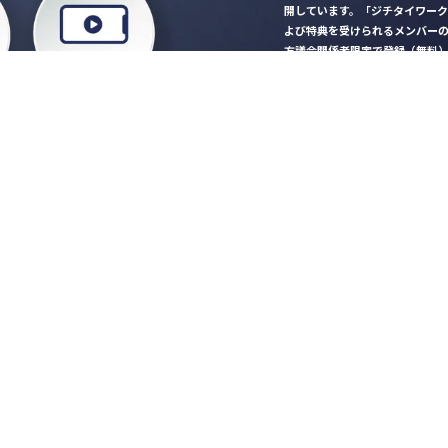
開しています。「ジチタイワー
よび特典を受けられるメンバー
方議会関係者限定で登録（無料
「ジチタイワークス民間サー
ロード
行政マガジン「ジチタイワー
業務に役立つセミナーやイベ
”ジバラ名刺”にサヨナラ！お
会員登録はこちら
自社サービスの掲載
希望される企業様はこ
知らせ
営会社