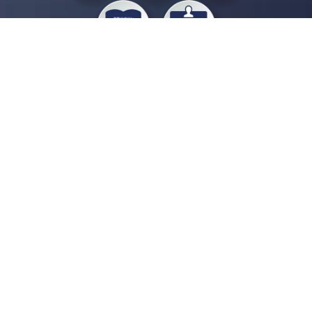
私たちジチタイワークスは、「自治体で働く“コトとヒト”を元気に。」をコンセプ
トに、自治体職員を応援する様々なサービスを展開しています。「ジチタイワーク
ス会員」とは、それらのサービスおよび特典を受けられるメンバーのこと。現役の
自治体職員および地方議会関係者限定で登録（無料）できます。
「ジチタイワークス民間サービス比較」で資料や比較表をダウンロード
行政マガジン「ジチタイワークス」を毎号無料でお届け
業務に役立つセミナーやイベントなど各種サービス情報のご案内
”ジバラ名刺”にサヨナラ！お好みデザインでの名刺作成
会員登録はこちら
自社サービスの掲載を
希望される企業様はこちら