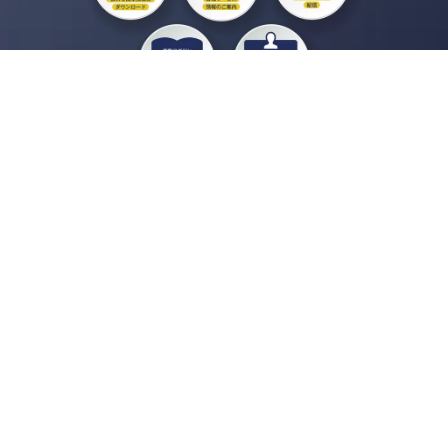
私たちジチタイワークスは、「自治体で働く“コトとヒト”を元気に。」をコンセプ
トに、自治体職員を応援する様々なサービスを展開しています。「ジチタイワーク
ス会員」とは、それらのサービスおよび特典を受けられるメンバーのこと。現役の
自治体職員および地方議会関係者限定で登録（無料）できます。
「ジチタイワークス民間サービス比較」で資料や比較表をダウンロード
行政マガジン「ジチタイワークス」を毎号無料でお届け
業務に役立つセミナーやイベントなど各種サービス情報のご案内
”ジバラ名刺”にサヨナラ！お好みデザインでの名刺作成
会員登録はこちら
自社サービスの掲載を