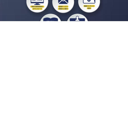
私たちジチタイワークスは、「自治体で働く“コトとヒト”を元気に。」をコンセプ
トに、自治体職員を応援する様々なサービスを展開しています。「ジチタイワーク
ス会員」とは、それらのサービスおよび特典を受けられるメンバーのこと。現役の
自治体職員および地方議会関係者限定で登録（無料）できます。
「ジチタイワークス民間サービス比較」で資料や比較表をダウンロード
行政マガジン「ジチタイワークス」を毎号無料でお届け
業務に役立つセミナーやイベントなど各種サービス情報のご案内
”ジバラ名刺”にサヨナラ！お好みデザインでの名刺作成
会員登録はこちら