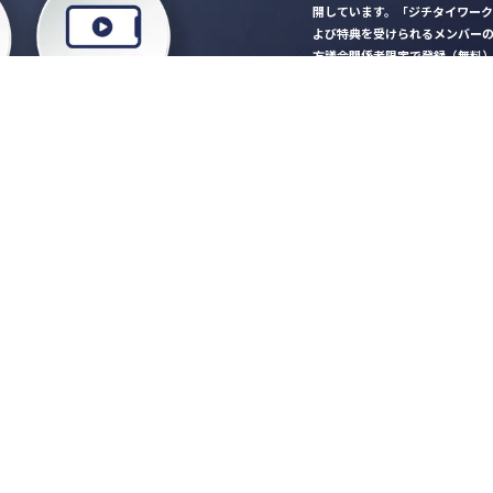
開しています。「ジチタイワー
よび特典を受けられるメンバー
方議会関係者限定で登録（無料
「ジチタイワークス民間サー
ロード
行政マガジン「ジチタイワー
業務に役立つセミナーやイベ
”ジバラ名刺”にサヨナラ！お
会員登録はこちら
自社サービスの掲載
希望される企業様はこ
知らせ
営会社