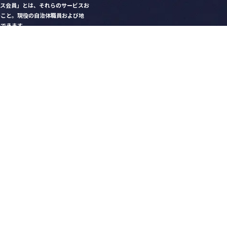
クス会員」とは、それらのサービスお
のこと。現役の自治体職員および地
）できます。
ビス比較」で資料や比較表をダウン
クス」を毎号無料でお届け
ントなど各種サービス情報のご案内
好みデザインでの名刺作成
を
ちら