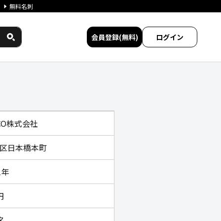
無料名刺
会員登録(無料)
ログイン
比較
SCO株式会社
区日本橋本町
1年
円
名