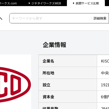
ークス.com
ジチタイワークスWEB
民間サービス比較
へ
詳細検索
｜ジチタイワークス民間サービス
企業情報
企業名
KI
所在地
中央
設立
192
資本金
6億
従業員数
294