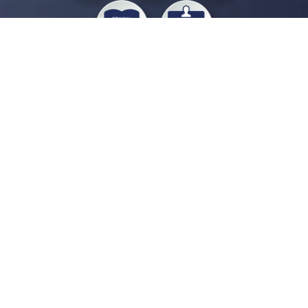
私たちジチタイワークスは、「自治体で働く“コトとヒト”を元気に。」をコンセプ
トに、自治体職員を応援する様々なサービスを展開しています。「ジチタイワーク
ス会員」とは、それらのサービスおよび特典を受けられるメンバーのこと。現役の
自治体職員および地方議会関係者限定で登録（無料）できます。
「ジチタイワークス民間サービス比較」で資料や比較表をダウンロード
行政マガジン「ジチタイワークス」を毎号無料でお届け
業務に役立つセミナーやイベントなど各種サービス情報のご案内
”ジバラ名刺”にサヨナラ！お好みデザインでの名刺作成
会員登録はこちら
自社サービスの掲載を
希望される企業様はこちら