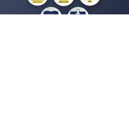
私たちジチタイワークスは、「自治体で働く“コトとヒト”を元気に。」をコンセプ
トに、自治体職員を応援する様々なサービスを展開しています。「ジチタイワーク
ス会員」とは、それらのサービスおよび特典を受けられるメンバーのこと。現役の
自治体職員および地方議会関係者限定で登録（無料）できます。
「ジチタイワークス民間サービス比較」で資料や比較表をダウンロード
行政マガジン「ジチタイワークス」を毎号無料でお届け
業務に役立つセミナーやイベントなど各種サービス情報のご案内
”ジバラ名刺”にサヨナラ！お好みデザインでの名刺作成
会員登録はこちら
自社サービスの掲載を