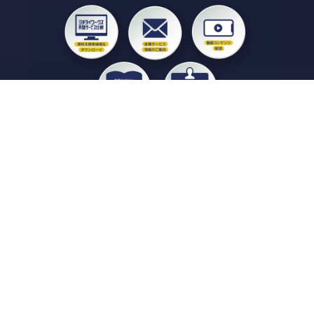
私たちジチタイワークスは、「自治体で働く“コトとヒト”を元気に。」をコンセプ
トに、自治体職員を応援する様々なサービスを展開しています。「ジチタイワーク
ス会員」とは、それらのサービスおよび特典を受けられるメンバーのこと。現役の
自治体職員および地方議会関係者限定で登録（無料）できます。
「ジチタイワークス民間サービス比較」で資料や比較表をダウンロード
行政マガジン「ジチタイワークス」を毎号無料でお届け
業務に役立つセミナーやイベントなど各種サービス情報のご案内
”ジバラ名刺”にサヨナラ！お好みデザインでの名刺作成