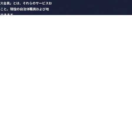
クス会員」とは、それらのサービスお
のこと。現役の自治体職員および地
）できます。
ビス比較」で資料や比較表をダウン
クス」を毎号無料でお届け
ントなど各種サービス情報のご案内
好みデザインでの名刺作成
を
ちら