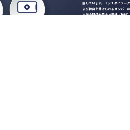
開しています。「ジチタイワー
よび特典を受けられるメンバー
方議会関係者限定で登録（無料
「ジチタイワークス民間サー
ロード
行政マガジン「ジチタイワー
業務に役立つセミナーやイベ
”ジバラ名刺”にサヨナラ！お
会員登録はこちら
自社サービスの掲載
希望される企業様はこ
知らせ
営会社