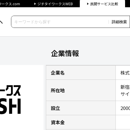
ークス.com
ジチタイワークスWEB
民間サービス比較
へ
詳細検索
イワークス民間サービス比較
企業情報
企業名
株式
新宿
所在地
サイ
設立
200
資本金