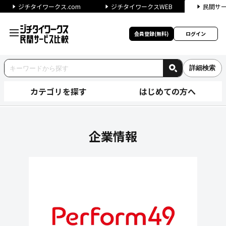
ジチタイワークス.com
ジチタイワークスWEB
民間サ
会員登録(無料)
ログイン
詳細検索
カテゴリを探す
はじめての方へ
パフォーム49株式会社の企業
企業情報