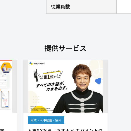
従業員数
提供サービス
財政・人事総務・議会
率
人事DXなら「カオナビ ガバメントク