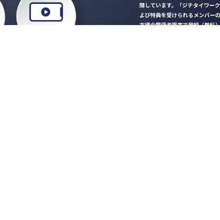
開しています。「ジチタイワー
よび特典を受けられるメンバー
方議会関係者限定で登録（無料
「ジチタイワークス民間サー
ロード
行政マガジン「ジチタイワー
業務に役立つセミナーやイベ
”ジバラ名刺”にサヨナラ！お
会員登録はこちら
自社サービスの掲載
希望される企業様はこ
知らせ
営会社