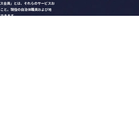
クス会員」とは、それらのサービスお
のこと。現役の自治体職員および地
）できます。
ビス比較」で資料や比較表をダウン
クス」を毎号無料でお届け
ントなど各種サービス情報のご案内
好みデザインでの名刺作成
を
ちら