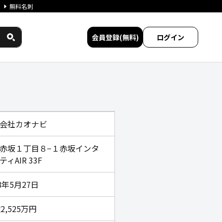
無料名刺
会員登録(無料)
ログイン
比較
会社カオナビ
赤坂１丁目８−１赤坂インタ
ィAIR 33F
08年5月27日
2,525万円