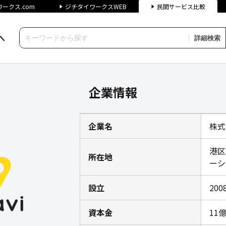
ークス.com
ジチタイワークスWEB
民間サービス比較
へ
詳細検索
ジチタイワークス民間サービス
企業情報
企業名
株式
港区
所在地
ーシテ
設立
20
資本金
11億