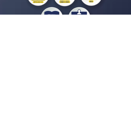
私たちジチタイワークスは、「自治体で働く“コトとヒト”を元気に。」をコンセプ
トに、自治体職員を応援する様々なサービスを展開しています。「ジチタイワーク
ス会員」とは、それらのサービスおよび特典を受けられるメンバーのこと。現役の
自治体職員および地方議会関係者限定で登録（無料）できます。
「ジチタイワークス民間サービス比較」で資料や比較表をダウンロード
行政マガジン「ジチタイワークス」を毎号無料でお届け
業務に役立つセミナーやイベントなど各種サービス情報のご案内
”ジバラ名刺”にサヨナラ！お好みデザインでの名刺作成
会員登録はこちら
自社サービスの掲載を