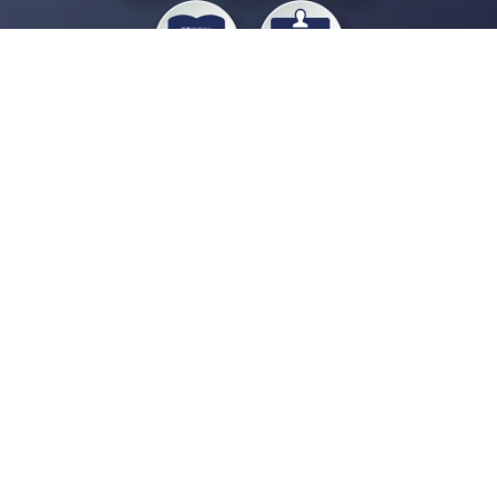
私たちジチタイワークスは、「自治体で働く“コトとヒト”を元気に。」をコンセプ
トに、自治体職員を応援する様々なサービスを展開しています。「ジチタイワーク
ス会員」とは、それらのサービスおよび特典を受けられるメンバーのこと。現役の
自治体職員および地方議会関係者限定で登録（無料）できます。
「ジチタイワークス民間サービス比較」で資料や比較表をダウンロード
行政マガジン「ジチタイワークス」を毎号無料でお届け
業務に役立つセミナーやイベントなど各種サービス情報のご案内
”ジバラ名刺”にサヨナラ！お好みデザインでの名刺作成
会員登録はこちら
自社サービスの掲載を
希望される企業様はこちら