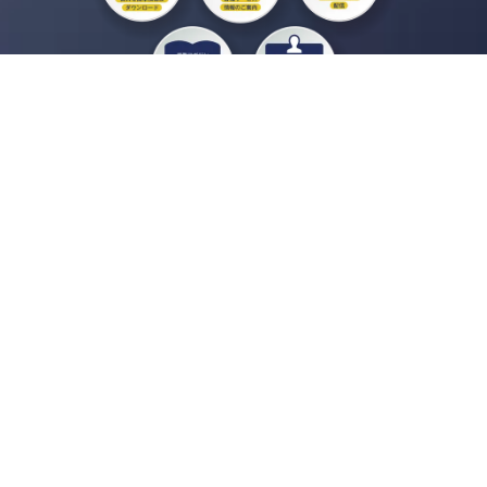
私たちジチタイワークスは、「自治体で働く“コトとヒト”を元気に。」をコンセプ
トに、自治体職員を応援する様々なサービスを展開しています。「ジチタイワーク
ス会員」とは、それらのサービスおよび特典を受けられるメンバーのこと。現役の
自治体職員および地方議会関係者限定で登録（無料）できます。
「ジチタイワークス民間サービス比較」で資料や比較表をダウンロード
行政マガジン「ジチタイワークス」を毎号無料でお届け
業務に役立つセミナーやイベントなど各種サービス情報のご案内
”ジバラ名刺”にサヨナラ！お好みデザインでの名刺作成
会員登録はこちら
自社サービスの掲載を