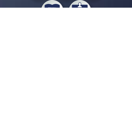
私たちジチタイワークスは、「自治体で働く“コトとヒト”を元気に。」をコンセプ
トに、自治体職員を応援する様々なサービスを展開しています。「ジチタイワーク
ス会員」とは、それらのサービスおよび特典を受けられるメンバーのこと。現役の
自治体職員および地方議会関係者限定で登録（無料）できます。
「ジチタイワークス民間サービス比較」で資料や比較表をダウンロード
行政マガジン「ジチタイワークス」を毎号無料でお届け
業務に役立つセミナーやイベントなど各種サービス情報のご案内
”ジバラ名刺”にサヨナラ！お好みデザインでの名刺作成
会員登録はこちら
自社サービスの掲載を
希望される企業様はこちら