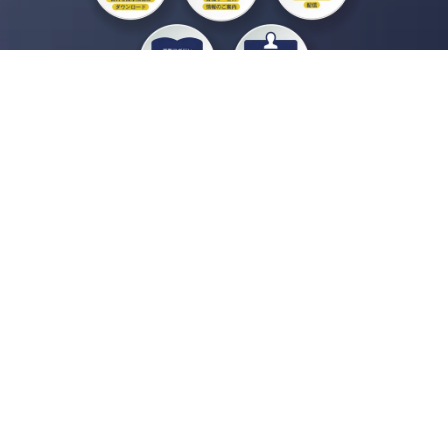
私たちジチタイワークスは、「自治体で働く“コトとヒト”を元気に。」をコンセプ
トに、自治体職員を応援する様々なサービスを展開しています。「ジチタイワーク
ス会員」とは、それらのサービスおよび特典を受けられるメンバーのこと。現役の
自治体職員および地方議会関係者限定で登録（無料）できます。
「ジチタイワークス民間サービス比較」で資料や比較表をダウンロード
行政マガジン「ジチタイワークス」を毎号無料でお届け
業務に役立つセミナーやイベントなど各種サービス情報のご案内
”ジバラ名刺”にサヨナラ！お好みデザインでの名刺作成
会員登録はこちら
自社サービスの掲載を