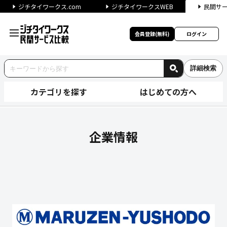
ジチタイワークス.com
ジチタイワークスWEB
民間サ
会員登録(無料)
ログイン
詳細検索
カテゴリを探す
はじめての方へ
丸善雄松堂株式会社の企業情報
企業情報