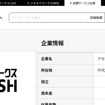
ークス.com
ジチタイワークスWEB
民間サービス比較
へ
詳細検索
報｜ジチタイワークス民間サー
企業情報
企業名
アセ
所在地
千代
設立
資本金
従業員数