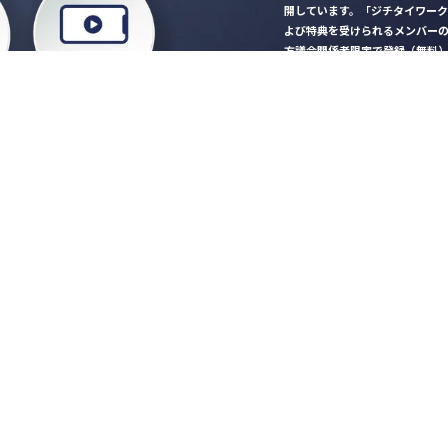
開しています。「ジチタイワー
よび特典を受けられるメンバー
方議会関係者限定で登録（無料
「ジチタイワークス民間サー
ロード
行政マガジン「ジチタイワー
業務に役立つセミナーやイベ
”ジバラ名刺”にサヨナラ！お
会員登録はこちら
自社サービスの掲載
希望される企業様はこ
知らせ
営会社