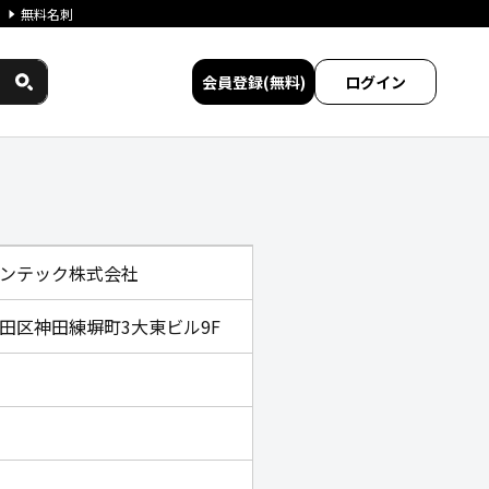
無料名刺
会員登録(無料)
ログイン
ビス比較
ンテック株式会社
田区神田練塀町3大東ビル9F