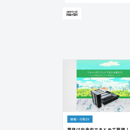
情報・行政DX
筐体は庁舎内でまとめて管理！