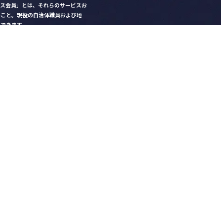
クス会員」とは、それらのサービスお
のこと。現役の自治体職員および地
）できます。
ビス比較」で資料や比較表をダウン
クス」を毎号無料でお届け
ントなど各種サービス情報のご案内
好みデザインでの名刺作成
を
ちら