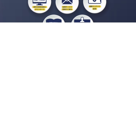
私たちジチタイワークスは、「自治体で働く“コトとヒト”を元気に。」をコンセプ
トに、自治体職員を応援する様々なサービスを展開しています。「ジチタイワーク
ス会員」とは、それらのサービスおよび特典を受けられるメンバーのこと。現役の
自治体職員および地方議会関係者限定で登録（無料）できます。
「ジチタイワークス民間サービス比較」で資料や比較表をダウンロード
行政マガジン「ジチタイワークス」を毎号無料でお届け
業務に役立つセミナーやイベントなど各種サービス情報のご案内
”ジバラ名刺”にサヨナラ！お好みデザインでの名刺作成
会員登録はこちら