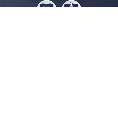
私たちジチタイワークスは、「自治体で働く“コトとヒト”を元気に。」をコンセプ
トに、自治体職員を応援する様々なサービスを展開しています。「ジチタイワーク
ス会員」とは、それらのサービスおよび特典を受けられるメンバーのこと。現役の
自治体職員および地方議会関係者限定で登録（無料）できます。
「ジチタイワークス民間サービス比較」で資料や比較表をダウンロード
行政マガジン「ジチタイワークス」を毎号無料でお届け
業務に役立つセミナーやイベントなど各種サービス情報のご案内
”ジバラ名刺”にサヨナラ！お好みデザインでの名刺作成
会員登録はこちら
自社サービスの掲載を
希望される企業様はこちら