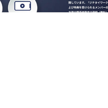
開しています。「ジチタイワー
よび特典を受けられるメンバー
方議会関係者限定で登録（無料
「ジチタイワークス民間サー
ロード
行政マガジン「ジチタイワー
業務に役立つセミナーやイベ
”ジバラ名刺”にサヨナラ！お
会員登録はこちら
自社サービスの掲載
希望される企業様はこ
知らせ
営会社