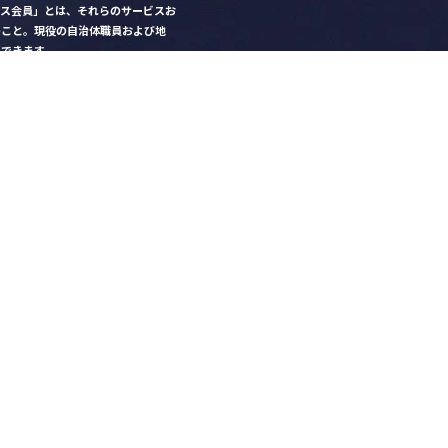
クス会員」とは、それらのサービスお
のこと。現役の自治体職員および地
）できます。
ビス比較」で資料や比較表をダウン
クス」を毎号無料でお届け
ントなど各種サービス情報のご案内
好みデザインでの名刺作成
を
ちら