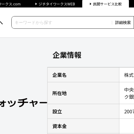
ークス.com
ジチタイワークスWEB
民間サービス比較
へ
詳細検索
企業情報｜ジチタイワークス民
企業情報
企業名
株式
中央
所在地
ク銀
設立
200
資本金