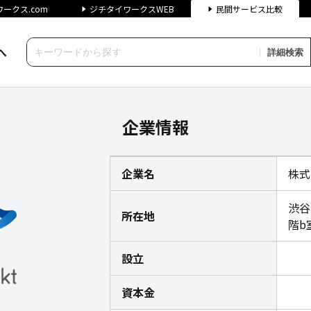
ークス.com
ジチタイワークスWEB
民間サービス比較
へ
詳細検索
報｜ジチタイワークス民間サー
企業情報
企業名
株式
渋⾕
所在地
階b
設立
資本金