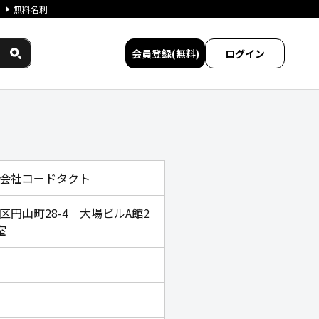
無料名刺
会員登録(無料)
ログイン
ビス比較
会社コードタクト
区円⼭町28-4 ⼤場ビルA館2
室