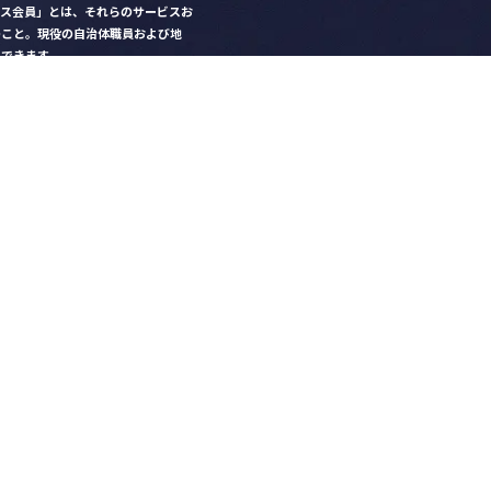
クス会員」とは、それらのサービスお
のこと。現役の自治体職員および地
）できます。
ビス比較」で資料や比較表をダウン
クス」を毎号無料でお届け
ントなど各種サービス情報のご案内
好みデザインでの名刺作成
を
ちら