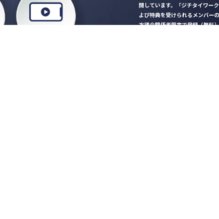
開しています。「ジチタイワー
よび特典を受けられるメンバー
方議会関係者限定で登録（無料
「ジチタイワークス民間サー
ロード
行政マガジン「ジチタイワー
業務に役立つセミナーやイベ
”ジバラ名刺”にサヨナラ！お
会員登録はこちら
自社サービスの掲載
希望される企業様はこ
知らせ
営会社